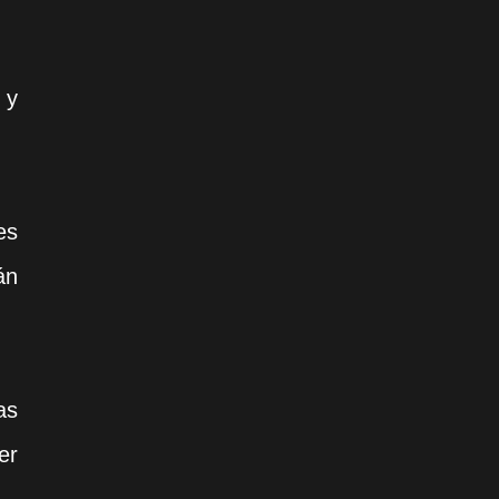
 y
es
án
as
er