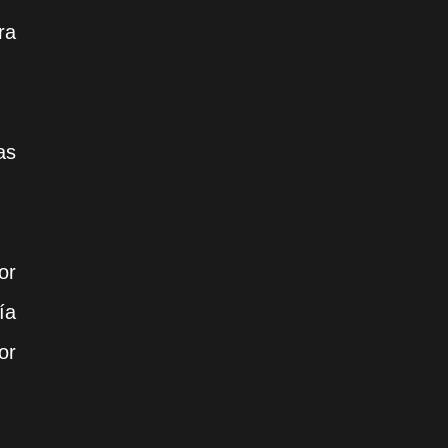
ra
as
or
ía
or