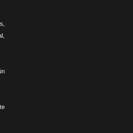
s,
l,
ún
te