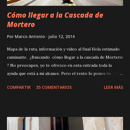
Cómo llegar a la Cascada de
Mortero
Por
Marco Antonio
julio 12, 2014
Mapa de la ruta, información y video al final Hola estimado
caminante. ¿Buscando cómo llegar a la cascada de Mortero
? No preocupes, yo te ofrezco en esta entrada toda la
ayuda que está a mi alcance. Pero el resto lo pones tú. Y
créeme, será mucho lo que tendrás que dar. Tal vez unas
COMPARTIR
35 COMENTARIOS
LEER MÁS
2800 calorías, 2 litros de sudor, y si se te pone difícil pues
agrégale unos 20 mililitros de amargas lágrimas, y una
docena de groserías al viento para aliviar tensión. Quizá
esta ruta no sea tan difícil como la describo en esta entrada.
Quizá sólo es una errada y muy pero muy subjetiva