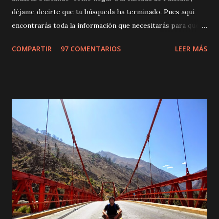
déjame decirte que tu búsqueda ha terminado. Pues aquí
encontrarás toda la información que necesitarás para que
tu paseo no tenga ningún contratiempo. Pero, tienes 2
COMPARTIR
97 COMENTARIOS
LEER MÁS
opciones. Ir hasta el final de esta entrada y leer los datos
prácticos o leer una interesante historia que contiene
acción, suspenso y un toque de drama de novela turca. Oh y
por cierto, el protagonista de esa historia no es un fuerte
y barbado galán turco, sino yo, una persona con la
resistencia física de un gatito. Así que espero que eso te
inspire a confiar más en la fortaleza de tu cuerpo, pues,
persona enclenque y más sedentaria que yo no creo que
exista. Aunque he aprendido que importa más una mente
fuerte y enfocada que unas musculosas piernas. No importa
si luego uno está al borde del colapso. Y la ruta a la cascada
de Palacala es la excusa perfecta para poner ...