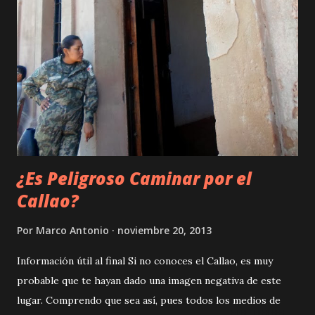
percepción... ¡Esta bien! ¡Lo confieso! Cometí un error.
Nunca debí tomar un improvisado atajo. ¡Nunca! En los
párrafos siguientes te contaré mi sufrida historia hacia
Mortero, y espero que mi experiencia te sirva para no
cometer la misma imprudencia que yo. El puente hacia el
más allá Primero, ubiquemos en el espacio/tiempo el
destino: la cascada de Mortero . Ésta se encuentra,...
¿Es Peligroso Caminar por el
Callao?
Por
Marco Antonio
noviembre 20, 2013
Información útil al final Si no conoces el Callao, es muy
probable que te hayan dado una imagen negativa de este
lugar. Comprendo que sea así, pues todos los medios de