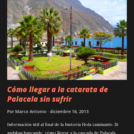
o
Cómo llegar a la catarata de
Palacala sin sufrir
Por
Marco Antonio
diciembre 16, 2013
Información útil al final de la historia Hola caminante. Si
andabas buscando cómo llegar a la cascada de Palacala ,