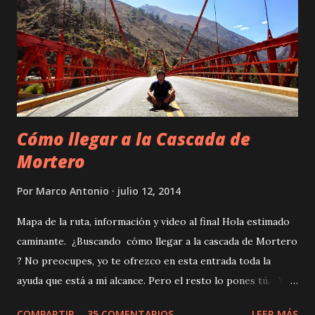
persona enclenque y más sedentaria que yo no creo que
exista. Aunque he aprendido que importa más una mente
fuerte y enfocada que unas musculosas piernas. No importa
si luego uno está al borde del colapso. Y la ruta a la cascada
de Palacala es la excusa perfecta para poner ...
Cómo llegar a la Cascada de
Mortero
Por
Marco Antonio
julio 12, 2014
Mapa de la ruta, información y video al final Hola estimado
caminante. ¿Buscando cómo llegar a la cascada de Mortero
? No preocupes, yo te ofrezco en esta entrada toda la
ayuda que está a mi alcance. Pero el resto lo pones tú. Y
créeme, será mucho lo que tendrás que dar. Tal vez unas
COMPARTIR
35 COMENTARIOS
LEER MÁS