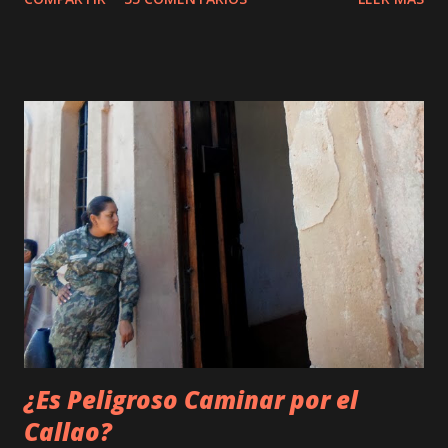
2800 calorías, 2 litros de sudor, y si se te pone difícil pues
agrégale unos 20 mililitros de amargas lágrimas, y una
docena de groserías al viento para aliviar tensión. Quizá
esta ruta no sea tan difícil como la describo en esta entrada.
Quizá sólo es una errada y muy pero muy subjetiva
percepción... ¡Esta bien! ¡Lo confieso! Cometí un error.
Nunca debí tomar un improvisado atajo. ¡Nunca! En los
párrafos siguientes te contaré mi sufrida historia hacia
Mortero, y espero que mi experiencia te sirva para no
cometer la misma imprudencia que yo. El puente hacia el
más allá Primero, ubiquemos en el espacio/tiempo el
destino: la cascada de Mortero . Ésta se encuentra,...
¿Es Peligroso Caminar por el
Callao?