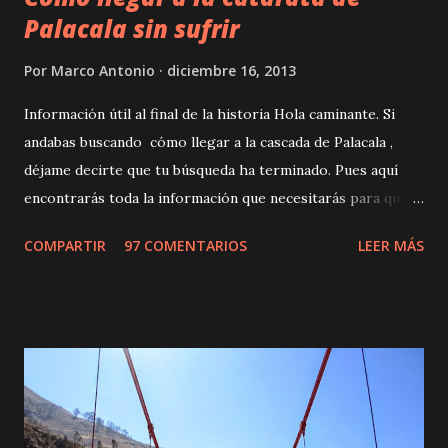
Palacala sin sufrir
Por
Marco Antonio
diciembre 16, 2013
Información útil al final de la historia Hola caminante. Si
andabas buscando cómo llegar a la cascada de Palacala ,
déjame decirte que tu búsqueda ha terminado. Pues aquí
encontrarás toda la información que necesitarás para que
tu paseo no tenga ningún contratiempo. Pero, tienes 2
COMPARTIR
97 COMENTARIOS
LEER MÁS
opciones. Ir hasta el final de esta entrada y leer los datos
prácticos o leer una interesante historia que contiene
acción, suspenso y un toque de drama de novela turca. Oh y
por cierto, el protagonista de esa historia no es un fuerte
y barbado galán turco, sino yo, una persona con la
resistencia física de un gatito. Así que espero que eso te
inspire a confiar más en la fortaleza de tu cuerpo, pues,